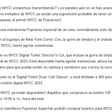
e NYCC estaremos transmitiendo? Los paneles aún no se han anunc
o invitados de NYCC ya serían una suposición probable de tener un
(¡awww, el primer NYCC de Popverse!)
 una membresía Popverse especial de un mes, normalmente solo disp
 el logotipo de New York Comic Con, la gorra de béisbol y el chánd
de NYCC, hasta agotar existencias.
te es NYCC Digital Ticket: Director's Cut, que incluye la gorra de bé
ital de NYCC 2023. Está disponible hasta agotar existencias, ahora 
o para que pueda recibir su camisa y sombrero por correo; la reco
ete es el 'Digital Ticket Drop: Cult Classic', y está limitado a 500 p
 boleto digital NYCC 2023.
e NYCC ya están disponibles! Aquellos que compraron un boleto VIP 
 10:00 a. m., hora del este.
s miembros Popverse Superfan podrán comprar boletos para NYCC 2023