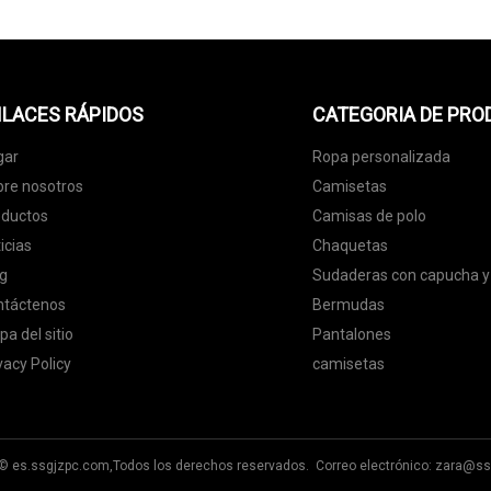
LACES RÁPIDOS
CATEGORIA DE PR
gar
Ropa personalizada
re nosotros
Camisetas
oductos
Camisas de polo
icias
Chaquetas
g
Sudaderas con capucha y
ntáctenos
Bermudas
a del sitio
Pantalones
vacy Policy
camisetas
 © es.ssgjzpc.com,Todos los derechos reservados. Correo electrónico:
zara@ss