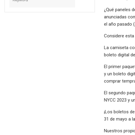
¿Qué paneles d
anunciadas com
el año pasado 
Considere esta
La camiseta con
boleto digital 
El primer paque
y un boleto dig
comprar tempran
El segundo paqu
NYCC 2023 y un
¡Los boletos d
31 de mayo a las
Nuestros propio