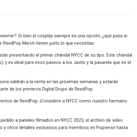
nerme?' Si bien el cosplay siempre es una opción, ¿qué pasa si
de ReedPop Merch tienen justo lo que necesitas.
tán presentando el primer chándal NYCC de su tipo. Este chándal
, y es ideal para esos paseos a los Javits y la pasarela que es el
orra saldrán a la venta en las próximas semanas y estarán
rte de los primeros Digital Drops de ReedPop.
y eventos de ReedPop. ¡Considere a NYCC como nuestro hermano
 pedido a paneles filmados en NYCC 2023, el archivo de video
os y otros detalles exclusivos para miembros en Popverse hasta