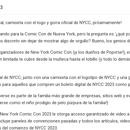
23
dal, camiseta con el logo y gorra oficial de NYCC, próximamente!
ando para la Comic Con de Nueva York, pero la pregunta es '¿qué po
s discreto sin dejar de mostrar algo de orgullo? Bueno, los genios 
rganizadores de New York Comic Con (¡y los dueños de Popvrse!), es
 limitada te cubre desde la muñeca hasta el tobillo (y todo lo demás)
al de NYCC, junto con una camiseta con el logotipo de NYCC y una g
o para aquellos que compren un boleto digital de NYCC 2023 como pa
verse es parte de la familia más grande de empresas, sitios web 
rse como el niño prodigio de pelo púrpura de la familia!)
al New York Comic Con 2023 le otorga acceso garantizado de video a
cluye paneles de convenciones pasadas y todos los artículos, vide
s del comienzo de NYCC 2023.