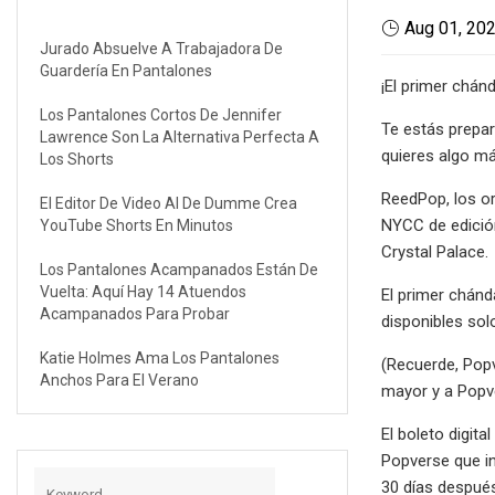
Aug 01, 20
Jurado Absuelve A Trabajadora De
Guardería En Pantalones
¡El primer chán
Los Pantalones Cortos De Jennifer
Te estás prepar
Lawrence Son La Alternativa Perfecta A
quieres algo má
Los Shorts
ReedPop, los o
El Editor De Video AI De Dumme Crea
NYCC de edición
YouTube Shorts En Minutos
Crystal Palace.
Los Pantalones Acampanados Están De
Vuelta: Aquí Hay 14 Atuendos
El primer chánd
Acampanados Para Probar
disponibles sol
Katie Holmes Ama Los Pantalones
(Recuerde, Pop
Anchos Para El Verano
mayor y a Popve
El boleto digit
Popverse que in
30 días despué