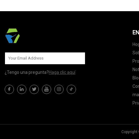
EN
Ho
Sob
Pr
Not
¿Tengo una pregunta?
Haga clic aquí
Blo
Co
map
Pri
Copyright